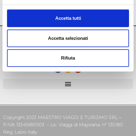
Accetta tutti
Accetta selezionati
Rifiuta
Copyright 2023 MAESTRO VIAGGI E TURISMO SRL –
P.IVA 13345691003 – Lic. Viaggi di Majorana, n° 135180
Reg. Lazio Italy