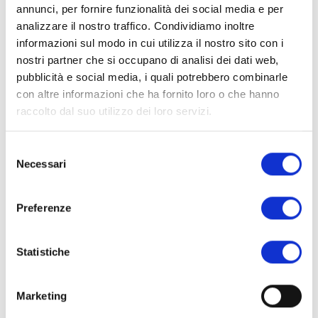
annunci, per fornire funzionalità dei social media e per
analizzare il nostro traffico. Condividiamo inoltre
informazioni sul modo in cui utilizza il nostro sito con i
nostri partner che si occupano di analisi dei dati web,
pubblicità e social media, i quali potrebbero combinarle
con altre informazioni che ha fornito loro o che hanno
raccolto dal suo utilizzo dei loro servizi.
Selezione
Il Colosseo: 10 fatti affascinanti
Necessari
del
che dovresti conoscere
consenso
Preferenze
di
Dan
17 Gennaio 2025
Il Colosseo non è solo un’antica meraviglia: è il cuore
Statistiche
della storia di Roma e un simbolo del suo lascito
eterno. Per quasi 2.000 anni,…
Read More »
Marketing