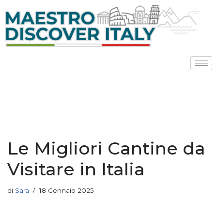
Vai
al
contenuto
Le Migliori Cantine da
Visitare in Italia
di
Sara
18 Gennaio 2025