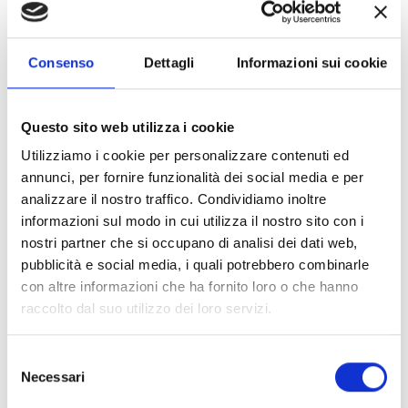
Consenso
Dettagli
Informazioni sui cookie
Questo sito web utilizza i cookie
Utilizziamo i cookie per personalizzare contenuti ed
4. Marchesi di Barolo – Piemonte
annunci, per fornire funzionalità dei social media e per
analizzare il nostro traffico. Condividiamo inoltre
Nel cuore di Barolo, questa cantina storica
informazioni sul modo in cui utilizza il nostro sito con i
produce alcuni dei migliori vini italiani fin dal XIX
nostri partner che si occupano di analisi dei dati web,
secolo. I visitatori possono gustare degustazioni
pubblicità e social media, i quali potrebbero combinarle
con altre informazioni che ha fornito loro o che hanno
dei loro Barolo e Barbaresco, scoprendo la storia
raccolto dal suo utilizzo dei loro servizi.
della vinificazione in questa celebre regione.
Selezione
Marchesi di Barolo è un custode del patrimonio
Necessari
del
enologico piemontese. La loro maestria nella
consenso