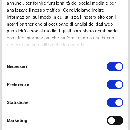
annunci, per fornire funzionalità dei social media e per
analizzare il nostro traffico. Condividiamo inoltre
informazioni sul modo in cui utilizza il nostro sito con i
nostri partner che si occupano di analisi dei dati web,
pubblicità e social media, i quali potrebbero combinarle
con altre informazioni che ha fornito loro o che hanno
raccolto dal suo utilizzo dei loro servizi.
Selezione
Necessari
del
consenso
Preferenze
Degustazioni Guidate​
Statistiche
Assapora vini di fama mondiale come Barolo, Chianti,
Amarone e Prosecco, scoprendone la ricca storia e le
caratteristiche uniche.
Marketing