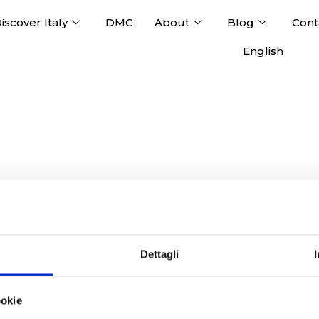
iscover Italy
DMC
About
Blog
Cont
English
Dettagli
ookie