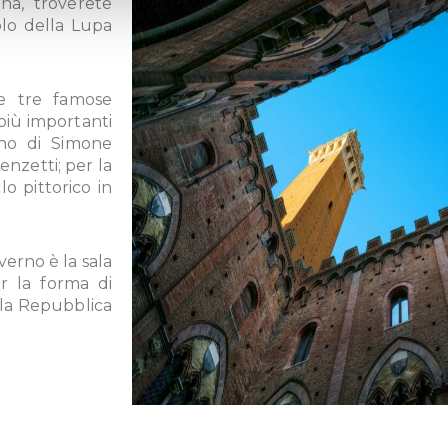
na, troverete
olo della Lupa
re tre famose
più importanti
iano di Simone
enzetti; per la
lo pittorico in
verno è la sala
r la forma di
la Repubblica