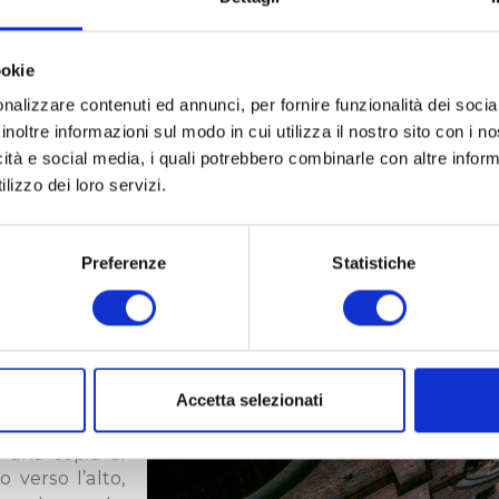
Piazza del Campo ha una particolare f
colore tipico di “terra di Siena”, conos
ookie
spettacolo per gli occhi. Il Palazzo Pu
sembra ancora più imponente grazie 
nalizzare contenuti ed annunci, per fornire funzionalità dei socia
piazza, consigliamo di fermarvi qui 
inoltre informazioni sul modo in cui utilizza il nostro sito con i 
ancora meglio la scenografia del contes
icità e social media, i quali potrebbero combinarle con altre inform
lizzo dei loro servizi.
La Torre del Mangia, una delle più alte
svolto la funzione di torre civica, non r
Giovanni di Duccio, primo custode del
Preferenze
Statistiche
adorava mangiare nelle osterie s
“Mangiaguadagni” e da allora la torre 
Accetta selezionati
 una copia di
 verso l’alto,