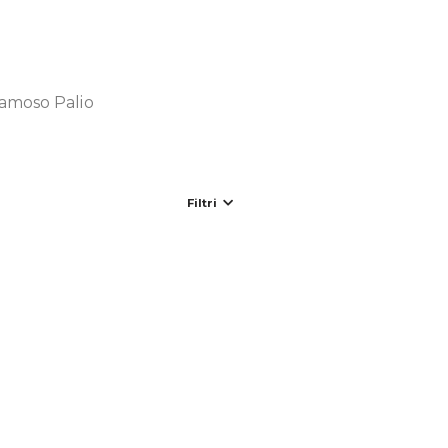
 famoso Palio
Filtri