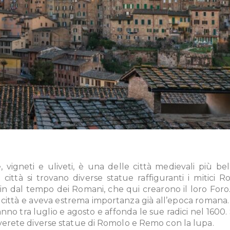
 vigneti e uliveti, è una delle città medievali più bell
città si trovano diverse statue raffiguranti i mitici 
fin dal tempo dei Romani, che qui crearono il loro Foro
a città e aveva estrema importanza già all’epoca romana.
nno tra luglio e agosto e affonda le sue radici nel 1600.
roverete diverse statue di Romolo e Remo con la lupa.