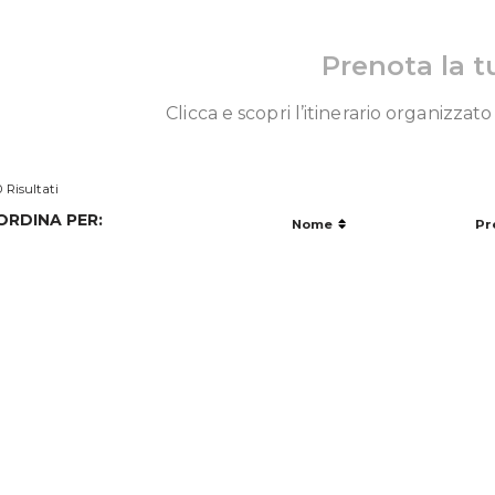
Prenota la t
Clicca e scopri l’itinerario organizzato
0 Risultati
ORDINA PER:
Nome
Pr