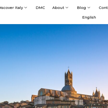
iscover Italy
DMC
About
Blog
Cont
English