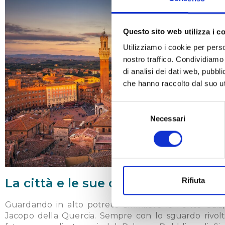
Questo sito web utilizza i c
Utilizziamo i cookie per perso
nostro traffico. Condividiamo 
di analisi dei dati web, pubbl
che hanno raccolto dal suo uti
Selezione
Necessari
del
consenso
La città e le sue contrade
Rifiuta
Guardando in alto potrete ammirare la Fonte Gaia,
Jacopo della Quercia. Sempre con lo sguardo rivolto