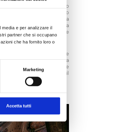
orma a conchiglia con il suo
ciuto in tutto il mondo, è uno
bblico con la Torre del Mangia
alla leggera pendenza della
l media e per analizzare il
a bere qualcosa per ammirare
nostri partner che si occupano
to.
azioni che ha fornito loro o
 d’Italia (88 m), e ha sempre
eligiosa, il suo nome deriva da
la torre campanaria, il quale
Marketing
enesi perciò era detto il
prese il suo soprannome.
Accetta tutti