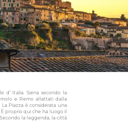
e d’ Italia. Siena secondo la
Romolo e Remo allattati dalla
. La Piazza è considerata una
 È proprio qui che ha luogo il
 Secondo la leggenda, la città