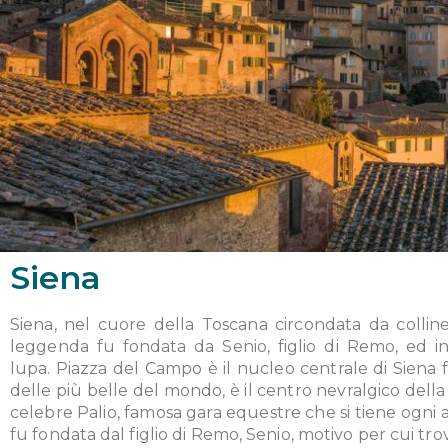
Siena
Siena, nel cuore della Toscana circondata da colline,
leggenda fu fondata da Senio, figlio di Remo, ed in 
lupa. Piazza del Campo è il nucleo centrale di Siena 
delle più belle del mondo, è il centro nevralgico dell
celebre Palio, famosa gara equestre che si tiene ogni a
fu fondata dal figlio di Remo, Senio, motivo per cui t