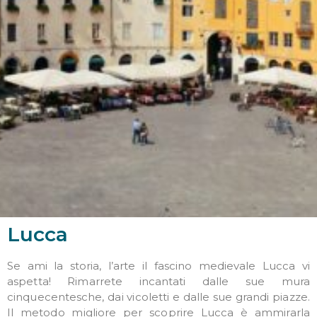
Lucca
Se ami la storia, l’arte il fascino medievale Lucca vi
aspetta! Rimarrete incantati dalle sue mura
cinquecentesche, dai vicoletti e dalle sue grandi piazze.
Il metodo migliore per scoprire Lucca è ammirarla