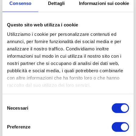
Piazza dell'anfiteatro
Consenso
Dettagli
Informazioni sui cookie
Sosta obbligatoria a Piazza dell’Anfiteatro, una delle più
belle piazze di Lucca e non solo, cuore nevralgico della
Questo sito web utilizza i cookie
città; la sua pianta mantiene l’antico tracciato
Utilizziamo i cookie per personalizzare contenuti ed
dell’anfiteatro romano e qui troverete molti bar, negozi,
nonché il mercato settimanale.
annunci, per fornire funzionalità dei social media e per
analizzare il nostro traffico. Condividiamo inoltre
informazioni sul modo in cui utilizza il nostro sito con i
Da non perdere il Duomo dedicato a San Martino,
nostri partner che si occupano di analisi dei dati web,
caratteristico per l’asimmetria nella facciata, che si è
dovuta adattare alla torre già esistente. All’interno
pubblicità e social media, i quali potrebbero combinarle
potrete ammirare il Monumento Funebre di Ilaria del
con altre informazioni che ha fornito loro o che hanno
Carretto realizzato da Jacopo della Quercia,
raccolto dal suo utilizzo dei loro servizi.
l’antico crocifisso del Volto Santo, l’opera più
importante per i lucchesi, poiché rappresenterebbe il
Selezione
vero volto di Gesù e l’Ultima cena del Tintoretto.
Necessari
del
consenso
Le mura ed i canali della città
Preferenze