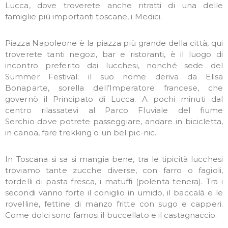
Lucca, dove troverete anche ritratti di una delle
famiglie più importanti toscane, i Medici.
Piazza Napoleone è la piazza più grande della città, qui
troverete tanti negozi, bar e ristoranti, è il luogo di
incontro preferito dai lucchesi, nonché sede del
Summer Festival; il suo nome deriva da Elisa
Bonaparte, sorella dell’Imperatore francese, che
governò il Principato di Lucca. A pochi minuti dal
centro rilassatevi al Parco Fluviale del fiume
Serchio dove potrete passeggiare, andare in bicicletta,
in canoa, fare trekking o un bel pic-nic.
In Toscana si sa si mangia bene, tra le tipicità lucchesi
troviamo tante zucche diverse, con farro o fagioli,
tordelli di pasta fresca, i matuffi (polenta tenera). Tra i
secondi vanno forte il coniglio in umido, il baccalà e le
rovelline, fettine di manzo fritte con sugo e capperi.
Come dolci sono famosi il buccellato e il castagnaccio.