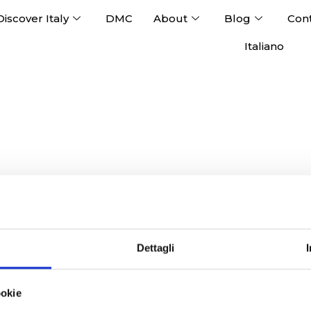
Discover Italy
DMC
About
Blog
Con
Italiano
Dettagli
ookie