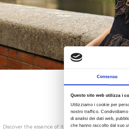
Consenso
FAS
Questo sito web utilizza i c
Utilizziamo i cookie per perso
nostro traffico. Condividiamo 
Italian Fash
di analisi dei dati web, pubbl
che hanno raccolto dal suo uti
Discover the essence of Italian glamour with our excl