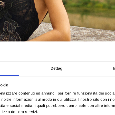
Dettagli
HION AND STYLE
ookie
nalizzare contenuti ed annunci, per fornire funzionalità dei socia
inoltre informazioni sul modo in cui utilizza il nostro sito con i 
ion & Style: Step Into Elegance
icità e social media, i quali potrebbero combinarle con altre inform
lizzo dei loro servizi.
usive fashion and style tours. Immerse yourself in the c