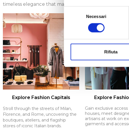
timeless elegance that make Italy a global icon of fash
Selezione
Necessari
del
consenso
Rifiuta
Explore Fashion Capitals
Explore Fashio
Gain exclusive access 
Stroll through the streets of Milan,
houses, meet designe
Florence, and Rome, uncovering the
artisans at work on ex
boutiques, ateliers, and flagship
garments and accesso
stores of iconic Italian brands.