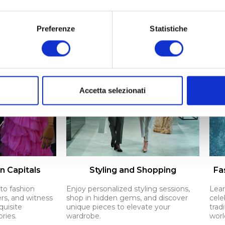
ion.
Preferenze
Statistiche
Accetta selezionati
n Capitals
Styling and Shopping
Fa
to fashion
Enjoy personalized styling sessions,
Lear
rs, and witness
shop in hidden gems, and discover
cele
quisite
unique pieces to elevate your
trad
ries.
wardrobe.
worl