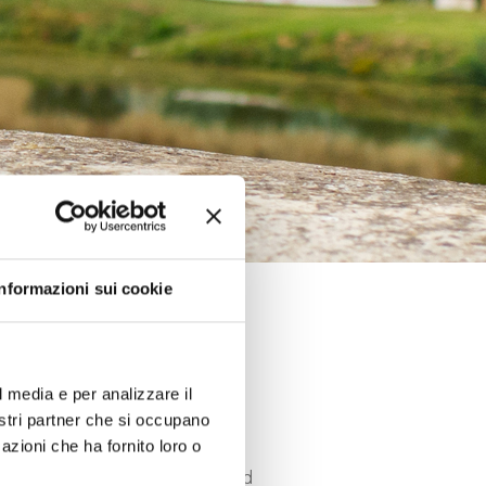
Informazioni sui cookie
l media e per analizzare il
nostri partner che si occupano
azioni che ha fornito loro o
reativity, craftsmanship, and